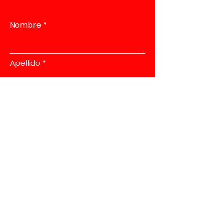
Nombre
Apellido
Email
Teléfono
Dirección
Asunto