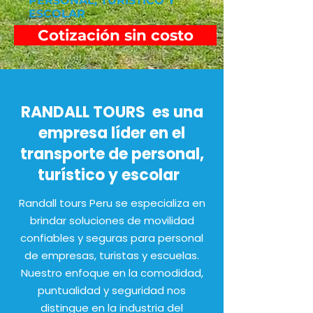
PERSONAL, TURISTICO Y
ESCOLAR
Cotización sin costo
RANDALL TOURS es una
empresa líder en el
transporte de personal,
turístico y escolar
Randall tours Peru se especializa en
brindar soluciones de movilidad
confiables y seguras para personal
de empresas, turistas y escuelas.
Nuestro enfoque en la comodidad,
puntualidad y seguridad nos
distingue en la industria del